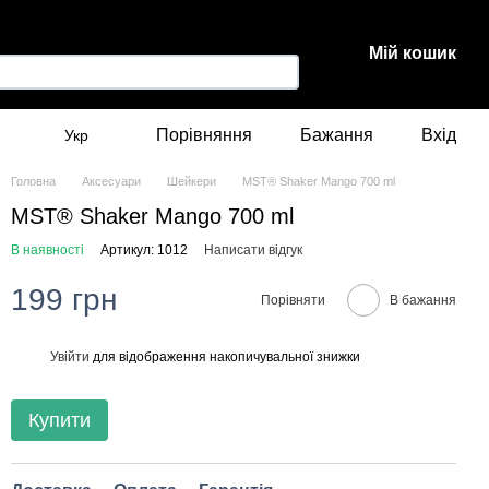
Мій кошик
Порівняння
Бажання
Вхід
Укр
Головна
Аксесуари
Шейкери
MST® Shaker Mango 700 ml
MST® Shaker Mango 700 ml
В наявності
Артикул: 1012
Написати відгук
199 грн
Порівняти
В бажання
Увійти
для відображення накопичувальної знижки
%
Купити