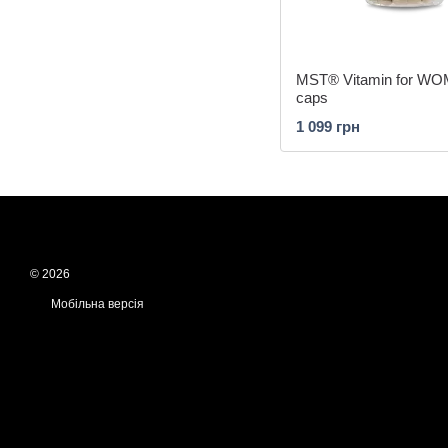
MST® Vitamin for W
caps
1 099 грн
© 2026
Мобільна версія