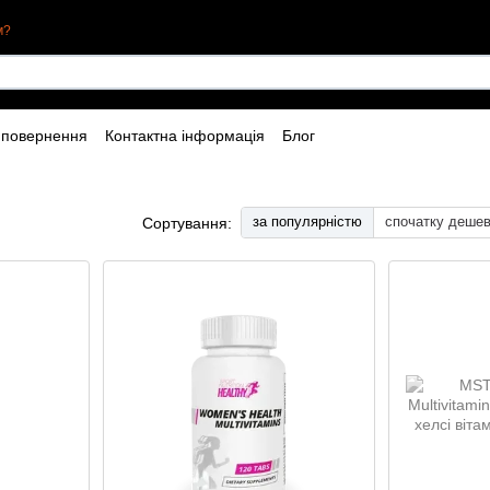
м?
 повернення
Контактна інформація
Блог
за популярністю
спочатку деше
Сортування: