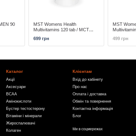
OMEN 90
MST Womens Health
MST Women
Multivitamins 120 tab / МСТ
Multivitami
вумен хелсі вітамин 120 таб
вумен хелс
699 грн
499 грн
Каталог
Клієнтам
Акції
Вхід до кабінету
Аксесуари
Про нас
BCAA
Оплата і доставка
Амінокислоти
Обмін та повернення
Бустер тестостерону
Контактна інформація
Вітаміни і мінерали
Блог
Жироспалювачі
Ми в соцмережах
Колаген