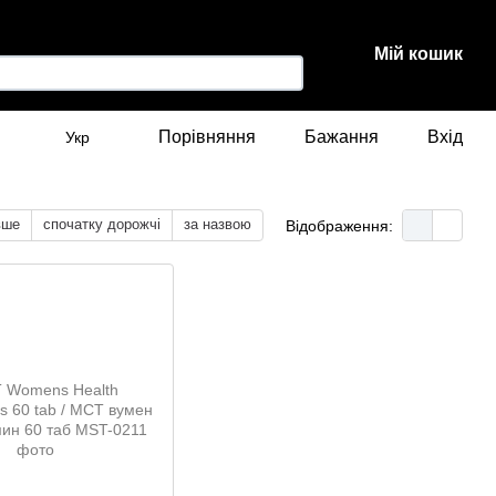
Мій кошик
Порівняння
Бажання
Вхід
Укр
вше
спочатку дорожчі
за назвою
Відображення: