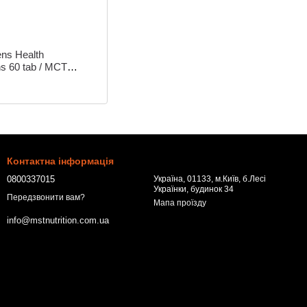
s Health
ns 60 tab / МСТ
і вітамин 60 таб
Контактна інформація
0800337015
Україна, 01133, м.Київ, б.Лесі
Українки, будинок 34
Передзвонити вам?
Мапа проїзду
info@mstnutrition.com.ua