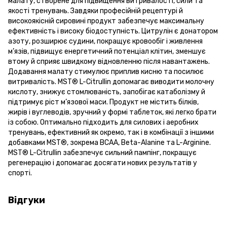
малату, створене для підвищення витривалості, сили та
якості тренувань. Завдяки професійній рецептурі й
високоякісній сировині продукт забезпечує максимальну
ефективність і високу біодоступність. Цитрулін є донатором
азоту, розширює судини, покращує кровообіг і живлення
м’язів, підвищує енергетичний потенціал клітин, зменшує
втому й сприяє швидкому відновленню після навантажень.
Додавання малату стимулює приплив кисню та посилює
витривалість. MST® L-Citrullin допомагає виводити молочну
кислоту, знижує стомлюваність, запобігає катаболізму й
підтримує ріст м’язової маси. Продукт не містить білків,
жирів і вуглеводів, зручний у формі таблеток, які легко брати
із собою. Оптимально підходить для силових і аеробних
тренувань, ефективний як окремо, так і в комбінації з іншими
добавками MST®, зокрема BCAA, Beta-Alanine та L-Arginine.
MST® L-Citrullin забезпечує сильний пампінг, покращує
регенерацію і допомагає досягати нових результатів у
спорті.
Відгуки