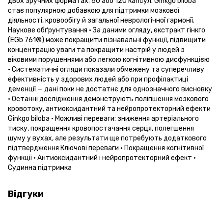
двох зручних форматах: 60 або 120 капсул. Ginkgo biloba
стає популярною добавкою для підтримки мозкової
діяльності, кровообігу й загальної неврологічної гармонії.
Наукове обґрунтування • За даними огляду, екстракт гінкго
(EGb 761®) може покращити пізнавальні функції, підвищити
концентрацію уваги та покращити настрій у людей з
віковими порушеннями або легкою когнітивною дисфункцією
• Систематичні огляди показали обмежену та суперечливу
ефективність у здорових людей або при профілактиці
деменції — дані поки не достатнє для однозначного висновку
• Останні дослідження демонструють поліпшення мозкового
кровотоку, антиоксидантний та нейропротекторний ефекти
Ginkgo biloba • Можливі переваги: зниження артеріального
тиску, покращення кровопостачання серця, полегшення
шуму у вухах, але результати ще потребують додаткового
підтвердження Ключові переваги • Покращення когнітивної
функції • Антиоксидантний і нейропротекторний ефект •
Судинна підтримка
Відгуки