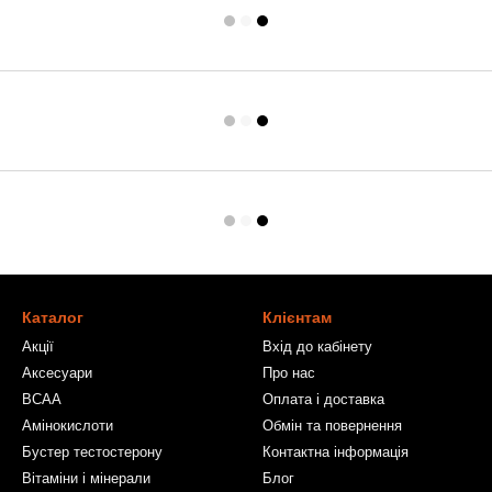
Каталог
Клієнтам
Акції
Вхід до кабінету
Аксесуари
Про нас
BCAA
Оплата і доставка
Амінокислоти
Обмін та повернення
Бустер тестостерону
Контактна інформація
Вітаміни і мінерали
Блог