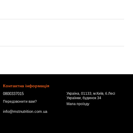
Контактна інформація
0800337015
Україна, 01133, м.Київ, б.Лесі
Українки, будинок 34
Передзвонити вам?
Мапа проїзду
info@mstnutrition.com.ua