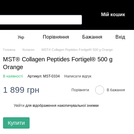
Мій кошик
Порівняння
Бажання
Вхід
Укр
Головна
Колаген
MST® Collagen Peptides Fortigel® 500 g Orange
MST® Collagen Peptides Fortigel® 500 g
Orange
В наявності
Артикул: MST-0334
Написати відгук
1 899 грн
Порівняти
В бажання
Увійти
для відображення накопичувальної знижки
%
Купити