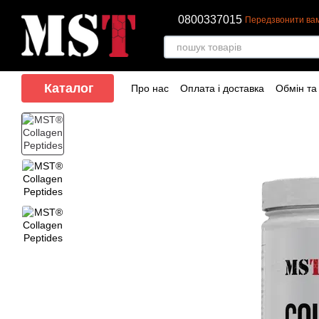
Перейти до основного контенту
0800337015
Передзвонити ва
Каталог
Про нас
Оплата і доставка
Обмін та