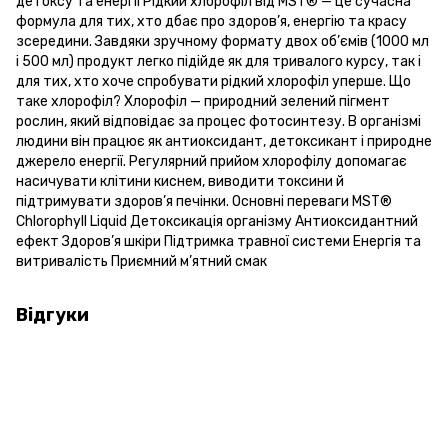
детоксу та енергії Рідкий хлорофіл від MST® — це сучасна
формула для тих, хто дбає про здоров’я, енергію та красу
зсередини. Завдяки зручному формату двох об’ємів (1000 мл
і 500 мл) продукт легко підійде як для тривалого курсу, так і
для тих, хто хоче спробувати рідкий хлорофіл уперше. Що
таке хлорофіл? Хлорофіл — природний зелений пігмент
рослин, який відповідає за процес фотосинтезу. В організмі
людини він працює як антиоксидант, детоксикант і природне
джерело енергії. Регулярний прийом хлорофілу допомагає
насичувати клітини киснем, виводити токсини й
підтримувати здоров’я печінки. Основні переваги MST®
Chlorophyll Liquid Детоксикація організму Антиоксидантний
ефект Здоров’я шкіри Підтримка травної системи Енергія та
витривалість Приємний м’ятний смак
Відгуки