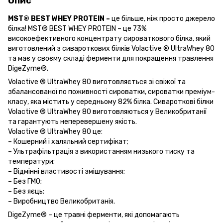
Опис
MST® BEST WHEY PROTEIN –
це більше, ніж просто джерело
білка! MST® BEST WHEY PROTEIN – це 73%
високоефективного концентрату сироваткового білка, який
виготовлений з сивароткових білків Volactive ® UltraWhey 80
та має у своєму складі ферменти для покращення травлення
DigeZyme®.
Volactive ® UltraWhey 80 виготовляється зі свіжої та
збалансованої по поживності сироватки, сироватки преміум-
класу, яка містить у середньому 82% білка. Сивароткові білки
Volactive ® UltraWhey 80 виготовляються у Великобританії
та гарантують неперевершену якість.
Volactive ® UltraWhey 80 це:
– Кошерний і халяльний сертифікат;
– Ультрафільтрація з використанням низького тиску та
температури;
– Відмінні властивості змішування;
– Без ГМО;
– Без яєць;
– Виробництво Великобританія.
DigeZyme® – це травні ферменти, які допомагають