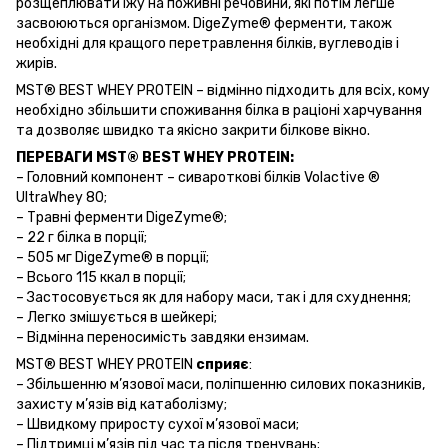
розщеплювати їжу на поживні речовини, які потім легше
засвоюються організмом. DigeZyme® ферменти, також
необхідні для кращого перетравлення білків, вуглеводів і
жирів.
MST® BEST WHEY PROTEIN – відмінно підходить для всіх, кому
необхідно збільшити споживання білка в раціоні харчування
та дозволяє швидко та якісно закрити білкове вікно.
ПЕРЕВАГИ MST® BEST WHEY PROTEIN:
– Головний компонент – сивароткові білків Volactive ®
UltraWhey 80;
– Травні ферменти DigeZyme®;
– 22 г білка в порції;
– 505 мг DigeZyme® в порції;
– Всього 115 ккал в порції;
– Застосовується як для набору маси, так і для схуднення;
– Легко змішується в шейкері;
– Відмінна переносимість завдяки ензимам.
MST® BEST WHEY PROTEIN
сприяє
:
– Збільшенню м’язової маси, поліпшенню силових показників,
захисту м’язів від катаболізму;
– Швидкому приросту сухої м’язової маси;
– Підтримці м’язів під час та після тренувань;