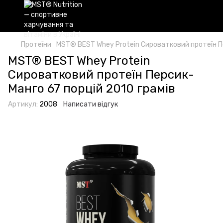
Протеїни
MST® BEST Whey Protein Сироватковий протеїн Пе
MST® BEST Whey Protein
Сироватковий протеїн Персик-
Манго 67 порцій 2010 грамів
Артикул:
2008
Написати відгук