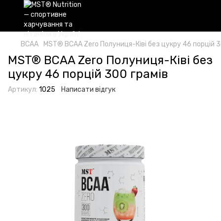
BCAA
MST® BCAA Zero Полуниця-Ківі без цукру 46 порцiй 3
MST® BCAA Zero Полуниця-Ківі без
цукру 46 порцiй 300 грамів
Артикул:
1025
Написати відгук