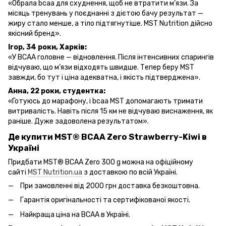
«Обрала bcaa для схуднення, щоб не втратити м’язи. За
місяць тренувань у поєднанні з дієтою бачу результат —
жиру стало менше, а тіло підтягнутіше. MST Nutrition дійсно
якісний бренд».
Ігор, 34 роки, Харків:
«У BCAA головне — відновлення. Після інтенсивних спарингів
відчуваю, що м’язи відходять швидше. Тепер беру MST
завжди, бо тут і ціна адекватна, і якість підтверджена».
Анна, 22 роки, студентка:
«Готуюсь до марафону, і bcaa MST допомагають тримати
витривалість. Навіть після 15 км не відчуваю виснаження, як
раніше. Дуже задоволена результатом».
Де купити MST® BCAA Zero
Strawberry-Kiwi
в
Україні
Придбати MST® BCAA Zero 300 g можна на офіційному
сайті
MST Nutrition.ua
з доставкою по всій Україні.
При замовленні від 2000 грн доставка безкоштовна.
Гарантія оригінальності та сертифікованої якості.
Найкраща ціна на BCAA в Україні.