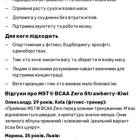
Сприяння росту сухої м’язової маси.
Допомога у схудненні без втрати м’язів.
Підтримка імунітету та роботи мозку.
Для кого підходить
Спортсменам у фітнесі, бодібілдингу, кросфіті,
єдиноборствах.
Тим, хто хоче знизити вагу та зберегти м’язову масу.
Людям із високими розумовими навантаженнями для
підтримки концентрації.
Вегетаріанцям і тим, хто вживає мало білкової їжі.
Відгуки про MST® BCAA Zero
Strawberry-Kiwi
Олександр, 29 років, Київ (фітнес-тренер):
«Приймаю MST® BCAA Zero перед кожним тренуванням. М’язи
відновлюються швидше, а крепатура значно менша. Смак
зеленого яблука приємний і освіжаючий. Ідеальний варіант
bcaa без цукру».
Марина, 25 років, Львів: