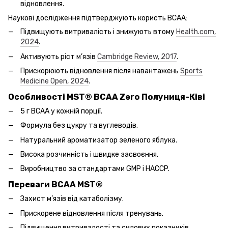
відновлення.
Наукові дослідження підтверджують користь BCAA:
Підвищують витривалість і знижують втому
Health.com,
2024
.
Активують ріст м’язів
Cambridge Review, 2017
.
Прискорюють відновлення після навантажень
Sports
Medicine Open, 2024
.
Особливості MST® BCAA Zero Полуниця-Ківі
5 г BCAA у кожній порції.
Формула без цукру та вуглеводів.
Натуральний ароматизатор зеленого яблука.
Висока розчинність і швидке засвоєння.
Виробництво за стандартами GMP і HACCP.
Переваги BCAA MST®
Захист м’язів від катаболізму.
Прискорене відновлення після тренувань.
Підвищення витривалості та силових показників.