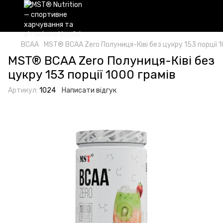
BCAA
MST® BCAA Zero Полуниця-Ківі без цукру 153 порцiї 1
MST® BCAA Zero Полуниця-Ківі без
цукру 153 порцiї 1000 грамів
Артикул:
1024
Написати відгук