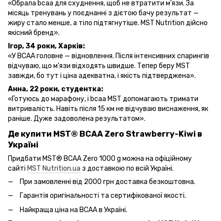
«Обрала bcaa для схуднення, щоб не втратити м’язи. За
місяць тренувань у поєднанні з дієтою бачу результат —
жиру стало менше, а тіло підтягнутіше. MST Nutrition дійсно
якісний бренд».
Ігор, 34 роки, Харків:
«У BCAA головне — відновлення. Після інтенсивних спарингів
відчуваю, що м’язи відходять швидше. Тепер беру MST
завжди, бо тут і ціна адекватна, і якість підтверджена».
Анна, 22 роки, студентка:
«Готуюсь до марафону, і bcaa MST допомагають тримати
витривалість. Навіть після 15 км не відчуваю виснаження, як
раніше. Дуже задоволена результатом».
Де купити MST® BCAA Zero
Strawberry-Kiwi
в
Україні
Придбати MST® BCAA Zero 1000 g можна на офіційному
сайті
MST Nutrition.ua
з доставкою по всій Україні.
При замовленні від 2000 грн доставка безкоштовна.
Гарантія оригінальності та сертифікованої якості.
Найкраща ціна на BCAA в Україні.