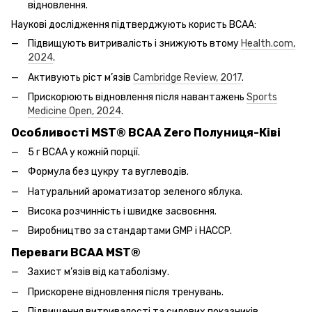
відновлення.
Наукові дослідження підтверджують користь BCAA:
Підвищують витривалість і знижують втому
Health.com,
2024
.
Активують ріст м’язів
Cambridge Review, 2017
.
Прискорюють відновлення після навантажень
Sports
Medicine Open, 2024
.
Особливості MST® BCAA Zero Полуниця-Ківі
5 г BCAA у кожній порції.
Формула без цукру та вуглеводів.
Натуральний ароматизатор зеленого яблука.
Висока розчинність і швидке засвоєння.
Виробництво за стандартами GMP і HACCP.
Переваги BCAA MST®
Захист м’язів від катаболізму.
Прискорене відновлення після тренувань.
Підвищення витривалості та силових показників.