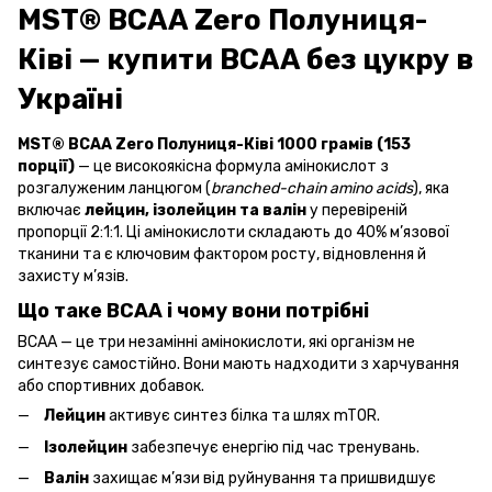
MST® BCAA Zero Полуниця-
Ківі — купити BCAA без цукру в
Україні
MST® BCAA Zero Полуниця-Ківі 1000 грамів (153
порції)
— це високоякісна формула амінокислот з
розгалуженим ланцюгом (
branched-chain amino acids
), яка
включає
лейцин, ізолейцин та валін
у перевіреній
пропорції 2:1:1. Ці амінокислоти складають до 40% м’язової
тканини та є ключовим фактором росту, відновлення й
захисту м’язів.
Що таке BCAA і чому вони потрібні
BCAA — це три незамінні амінокислоти, які організм не
синтезує самостійно. Вони мають надходити з харчування
або спортивних добавок.
Лейцин
активує синтез білка та шлях mTOR.
Ізолейцин
забезпечує енергію під час тренувань.
Валін
захищає м’язи від руйнування та пришвидшує