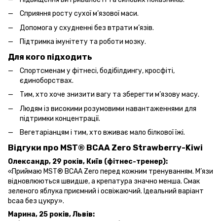
Сприяння росту сухої м’язової маси.
Допомога у схудненні без втрати м’язів.
Підтримка імунітету та роботи мозку.
Для кого підходить
Спортсменам у фітнесі, бодібілдингу, кросфіті,
єдиноборствах.
Тим, хто хоче знизити вагу та зберегти м’язову масу.
Людям із високими розумовими навантаженнями для
підтримки концентрації.
Вегетаріанцям і тим, хто вживає мало білкової їжі.
Відгуки про MST® BCAA Zero
Strawberry-Kiwi
Олександр, 29 років, Київ (фітнес-тренер):
«Приймаю MST® BCAA Zero перед кожним тренуванням. М’язи
відновлюються швидше, а крепатура значно менша. Смак
зеленого яблука приємний і освіжаючий. Ідеальний варіант
bcaa без цукру».
Марина, 25 років, Львів: