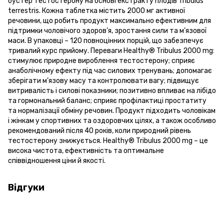
бустер тестостерону на основі екстракту плодів Tribulus
terrestris. Кожна таблетка містить 2000 мг активної
речовини, що робить продукт максимально ефективним для
підтримки чоловічого здоров’я, зростання сили та м’язової
маси. В упаковці – 120 повноцінних порцій, що забезпечує
тривалий курс прийому. Переваги Healthy® Tribulus 2000 mg:
стимулює природне вироблення тестостерону; сприяє
анаболічному ефекту під час силових тренувань; допомагає
зберігати м’язову масу та контролювати вагу; підвищує
витривалість і силові показники; позитивно впливає на лібідо
та гормональний баланс; сприяє профілактиці простатиту
та нормалізації обміну речовин. Продукт підходить чоловікам
і жінкам у спортивних та оздоровчих цілях, а також особливо
рекомендований після 40 років, коли природний рівень
тестостерону знижується. Healthy® Tribulus 2000 mg – це
висока чистота, ефективність та оптимальне
співвідношення ціни й якості.
Відгуки