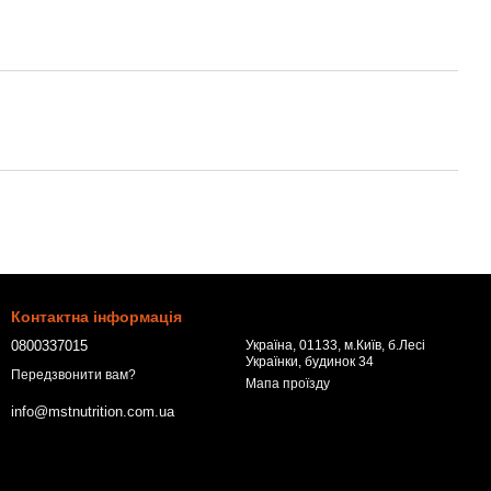
Контактна інформація
0800337015
Україна, 01133, м.Київ, б.Лесі
Українки, будинок 34
Передзвонити вам?
Мапа проїзду
info@mstnutrition.com.ua