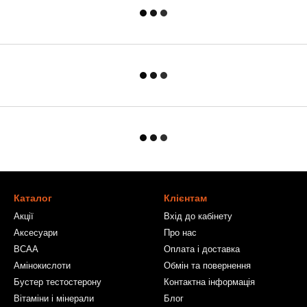
Каталог
Клієнтам
Акції
Вхід до кабінету
Аксесуари
Про нас
BCAA
Оплата і доставка
Амінокислоти
Обмін та повернення
Бустер тестостерону
Контактна інформація
Вітаміни і мінерали
Блог