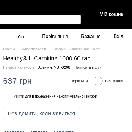
Мій кошик
Порівняння
Бажання
Вхід
Укр
Головна
Жироспалювачі
Healthy® L-Carnitine 1000 60 tab
Healthy® L-Carnitine 1000 60 tab
Немає в наявності
Артикул: MST-0208
Написати відгук
637 грн
Порівняти
В бажання
Увійти
для відображення накопичувальної знижки
%
Повідомити, коли з'явиться