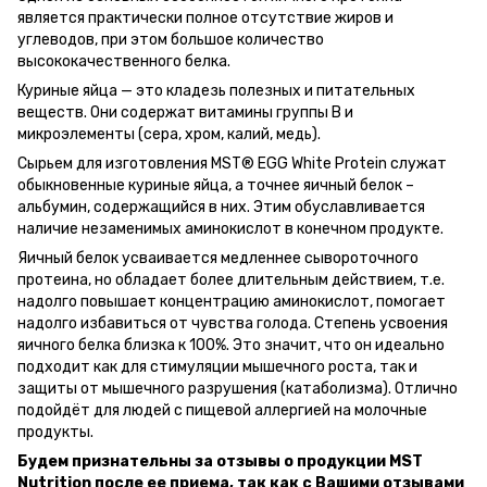
является практически полное отсутствие жиров и
углеводов, при этом большое количество
высококачественного белка.
Куриные яйца — это кладезь полезных и питательных
веществ. Они содержат витамины группы В и
микроэлементы (сера, хром, калий, медь).
Сырьем для изготовления MST® EGG White Protein служат
обыкновенные куриные яйца, а точнее яичный белок –
альбумин, содержащийся в них. Этим обуславливается
наличие незаменимых аминокислот в конечном продукте.
Яичный белок усваивается медленнее сывороточного
протеина, но обладает более длительным действием, т.е.
надолго повышает концентрацию аминокислот, помогает
надолго избавиться от чувства голода. Степень усвоения
яичного белка близка к 100%. Это значит, что он идеально
подходит как для стимуляции мышечного роста, так и
защиты от мышечного разрушения (катаболизма). Отлично
подойдёт для людей с пищевой аллергией на молочные
продукты.
Будем признательны за отзывы о продукции MST
Nutrition после ее приема, так как с Вашими отзывами