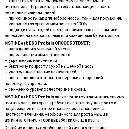
— является источником заменимых и незаменимых
аминокислот (треонин, триптофан, изолейцин, лизин,
метионин и фенилаланин),
— применимость как для набора массы, так и для похудения,
— усваивается организмом почти на 100%,
— подходит для людей с непереносимостью лактозы, или
аллергией на сывороточные или казеиновые белки молока.
MST® Best EGG Protein СПОСОБСТВУЕТ:
— наращиванию мышечной массы,
— нормализации обмена веществ,
— укреплению иммунитета,
— быстрому приросту сухой мышечной массы,
— увеличению силовых показателей,
— восстановлению после тренировки за короткий
промежуток времени,
— снижению уровня холестерина в крови.
MST® Best EGG Protein
является источником незаменимых
аминокислот, которые требуются организму для роста и
поддержания мышечной массы и восстановления, в
частности лейцина, необходимого для роста мышц и
аргинина, стимулятора выработки оксида азота.
Одной из основных особенностей яичного протеина