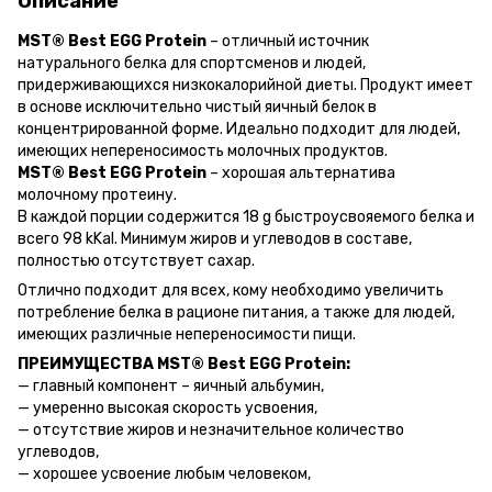
Описание
MST® Best EGG Protein
– отличный источник
натурального белка для спортсменов и людей,
придерживающихся низкокалорийной диеты. Продукт имеет
в основе исключительно чистый яичный белок в
концентрированной форме. Идеально подходит для людей,
имеющих непереносимость молочных продуктов.
MST® Best EGG Protein
– хорошая альтернатива
молочному протеину.
В каждой порции содержится 18 g быстроусвояемого белка и
всего 98 kKal. Минимум жиров и углеводов в составе,
полностью отсутствует сахар.
Отлично подходит для всех, кому необходимо увеличить
потребление белка в рационе питания, а также для людей,
имеющих различные непереносимости пищи.
ПРЕИМУЩЕСТВА MST® Best EGG Protein:
— главный компонент – яичный альбумин,
— умеренно высокая скорость усвоения,
— отсутствие жиров и незначительное количество
углеводов,
— хорошее усвоение любым человеком,