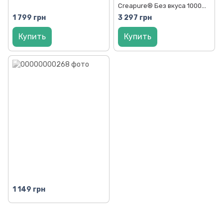
Creapure® Без вкуса 1000
грамм
1 799 грн
3 297 грн
Купить
Купить
1 149 грн