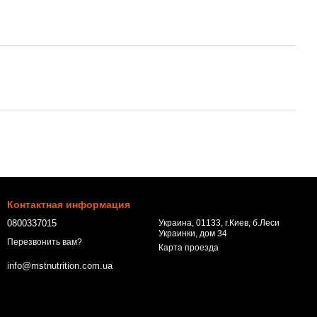
Контактная информация
0800337015
Украина, 01133, г.Киев, б.Леси
Украинки, дом 34
Перезвонить вам?
Карта проезда
info@mstnutrition.com.ua