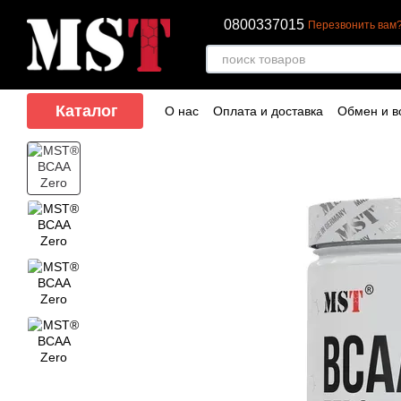
Перейти к основному контенту
0800337015
Перезвонить вам
Каталог
О нас
Оплата и доставка
Обмен и в