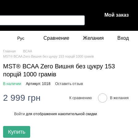
Мой заказ
Сравнение
Желания
Вход
Рус
Главная
BCAA
MST® BCAA Zero Вишня без цукру 153 порцiй 1000 грамів
MST® BCAA Zero Вишня без цукру 153
порцiй 1000 грамів
В наличии
Артикул: 1018
Оставить отзыв
2 999 грн
К сравнению
В желания
Войти
для отображения накопительной скидки
%
Купить