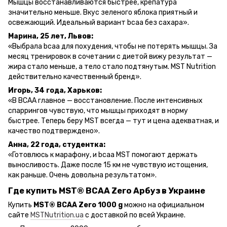
Мышцы восстанавливаются быстрее, крепатура
значительно меньше. Вкус зеленого яблока приятный и
освежающий. Идеальный вариант bcaa без сахара».
Марина, 25 лет, Львов:
«Выбрала bcaa для похудения, чтобы не потерять мышцы. За
месяц тренировок в сочетании с диетой вижу результат —
жира стало меньше, а тело стало подтянутым. MST Nutrition
действительно качественный бренд».
Игорь, 34 года, Харьков:
«В BCAA главное — восстановление. После интенсивных
спаррингов чувствую, что мышцы приходят в норму
быстрее. Теперь беру MST всегда — тут и цена адекватная, и
качество подтверждено».
Анна, 22 года, студентка:
«Готовлюсь к марафону, и bcaa MST помогают держать
выносливость. Даже после 15 км не чувствую истощения,
как раньше. Очень довольна результатом».
Где купить MST® BCAA Zero Арбуз в Украине
Купить
MST® BCAA Zero 1000 g
можно на официальном
сайте
MSTNutrition.ua
с доставкой по всей Украине.