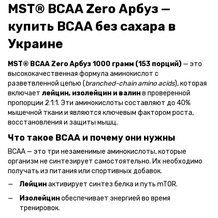
MST® BCAA Zero Арбуз —
купить BCAA без сахара в
Украине
MST® BCAA Zero Арбуз 1000 грамм (153 порций)
— это
высококачественная формула аминокислот с
разветвленной цепью (
branched-chain amino acids
), которая
включает
лейцин, изолейцин и валин
в проверенной
пропорции 2:1:1. Эти аминокислоты составляют до 40%
мышечной ткани и являются ключевым фактором роста,
восстановления и защиты мышц.
Что такое BCAA и почему они нужны
BCAA — это три незаменимые аминокислоты, которые
организм не синтезирует самостоятельно. Их необходимо
получать из питания или спортивных добавок.
Лейцин
активирует синтез белка и путь mTOR.
Изолейцин
обеспечивает энергией во время
тренировок.